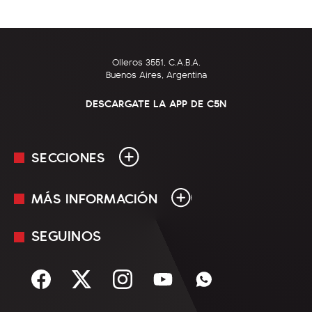
Olleros 3551, C.A.B.A.
Buenos Aires, Argentina
DESCARGATE LA APP DE C5N
SECCIONES
MÁS INFORMACIÓN
En Vivo
Minuto Uno
SEGUINOS
Mediakit
Política
Términos y condiciones
Sociedad
Rss
Economía