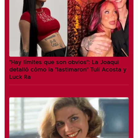
"Hay límites que son obvios": La Joaqui
detalló cómo la "lastimaron" Tuli Acosta y
Luck Ra