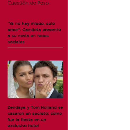
"Ya no hay miedo, solo
amor": Camilota presentó
a su novia en redes
sociales
Zendaya y Tom Holland se
casaron en secreto: cómo
fue la fiesta en un
exclusivo hotel