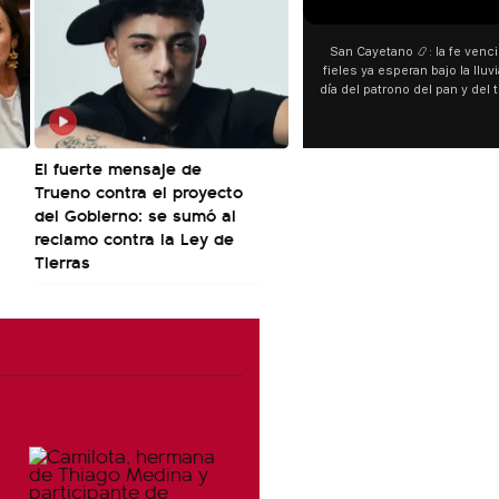
San Cayetano 📿: la fe venci
fieles ya esperan bajo la lluvi
día del patrono del pan y del 
personas acampan en Liniers
y pedir. 🎙️ @bernard
El fuerte mensaje de
Trueno contra el proyecto
del Gobierno: se sumó al
reclamo contra la Ley de
Tierras