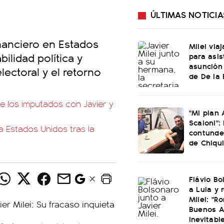
ÚLTIMAS NOTICIA
inanciero en Estados
Milei via
bilidad política y
para asist
asunción 
lectoral y el retorno
de De la 
de los imputados con Javier y
"Mi plan 
Scaloni": 
a Estados Unidos tras la
contunde
de Chiqui
Flávio Bo
a Lula y 
Milei: "R
Buenos A
inevitabl