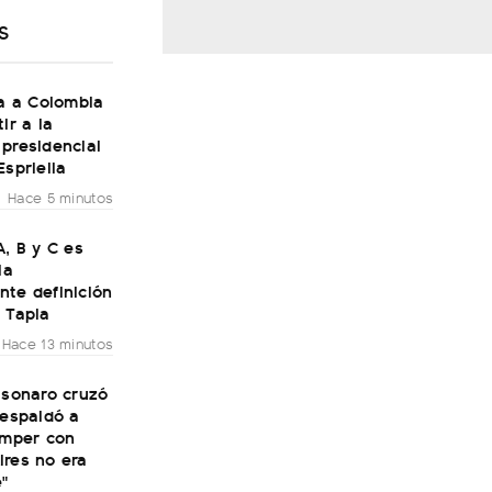
S
ja a Colombia
ir a la
presidencial
Espriella
Hace 5 minutos
A, B y C es
la
nte definición
 Tapia
Hace 13 minutos
lsonaro cruzó
respaldó a
omper con
ires no era
e"