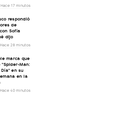
Hace 17 minutos
uco respondió
mores de
con Sofía
é dijo
Hace 28 minutos
ble marca que
 "Spider-Man:
 Día" en su
semana en la
a
Hace 40 minutos