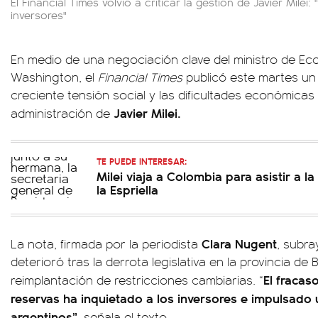
El Financial Times volvió a criticar la gestión de Javier Milei:
inversores"
En medio de una negociación clave del ministro de E
Washington, el
Financial Times
publicó este martes un
creciente tensión social y las dificultades económicas
Javier Milei.
administración de
TE PUEDE INTERESAR:
Milei viaja a Colombia para asistir a l
la Espriella
Clara Nugent
La nota, firmada por la periodista
, subra
deterioró tras la derrota legislativa en la provincia de 
El fracas
reimplantación de restricciones cambiarias. “
reservas ha inquietado a los inversores e impulsado 
argentinos”
, señala el texto.