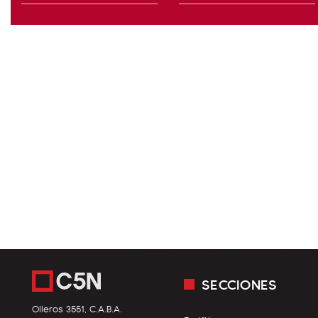
SECCIONES
Olleros 3551, C.A.B.A.