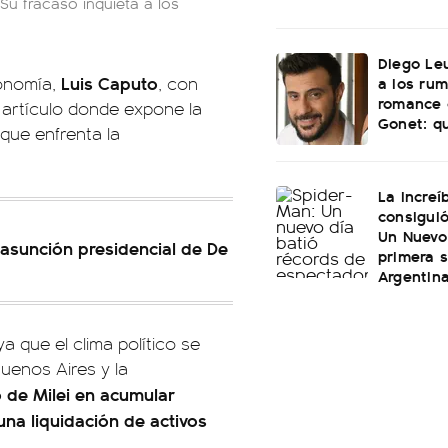
 "Su fracaso inquieta a los
Diego Le
Luis Caputo
a los ru
conomía,
, con
romance 
 artículo donde expone la
Gonet: qu
 que enfrenta la
La increí
consiguió
Un Nuevo
a asunción presidencial de De
primera 
Argentin
ya que el clima político se
Buenos Aires y la
o de Milei en acumular
una liquidación de activos