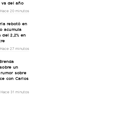
 va del año
Hace 20 minutos
ria rebotó en
ro acumula
 del 2,2% en
tre
Hace 27 minutos
 Brenda
 sobre un
 rumor sobre
ce con Carlos
Hace 31 minutos