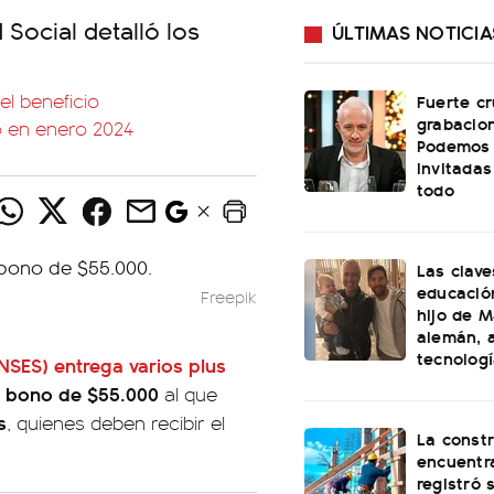
Social detalló los
ÚLTIMAS NOTICIA
l beneficio
Fuerte cr
grabacio
 en enero 2024
Podemos 
invitadas
todo
Las clave
educación
Freepik
hijo de M
alemán, a
tecnolog
NSES)
entrega varios plus
bono de $55.000
l
al que
s
, quienes deben recibir el
La const
encuentra
registró 