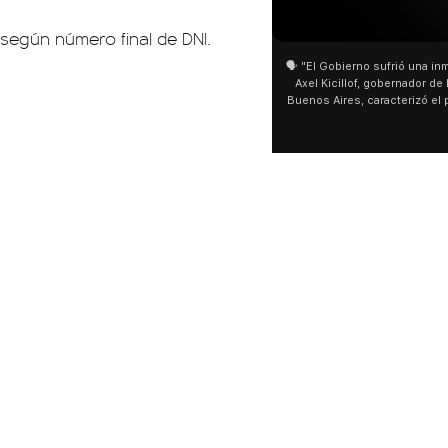
01:05
01:29
 según número final de DNI.
🗣️ "El Gobierno sufrió una inmensa derrota" 🎙️
San Cayetano: Jorge 
Axel Kicillof, gobernador de la Provincia de
miles de peregrinos e
Buenos Aires, caracterizó el proyecto de Ley
de Buenos Aires desta
de Inviolabilidad de la Propiedad Privada
multitud de peregrin
como "una lista sábana con temas nefastos"
agua y soportó las baj
y destacó "la movilización popular". 📌 La
últimos días: "Son dif
declaración fue desde el santuario de San
ser superadas por la 
Cayetano, donde también advirtió que "la
sociedad no solo sufre porque no llega sino
que también está endeudada".