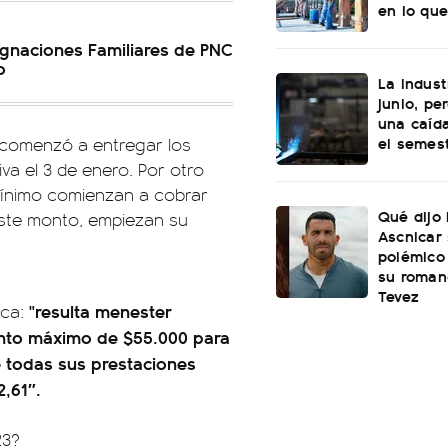
en lo que
gnaciones Familiares de PNC
o
La indust
junio, pe
una caída
el semes
comenzó a entregar los
va el 3 de enero. Por otro
mínimo comienzan a cobrar
Qué dijo
este monto, empiezan su
Ascnicar
polémico
su roman
Tevez
"resulta menester
ica:
onto máximo de $55.000 para
e todas sus prestaciones
,61″.