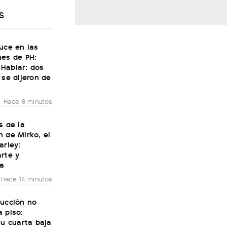
S
uce en las
nes de PH:
Hablar: dos
 se dijeron de
Hace 8 minutos
s de la
 de Mirko, el
arley:
rte y
ía
Hace 14 minutos
rucción no
 piso:
su cuarta baja