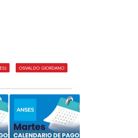
ES)
OSVALDO GIORDANO