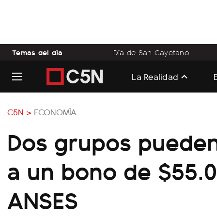
Temas del día
Día de San Cayetano
La Realidad
C5N >
ECONOMÍA
Dos grupos puede
a un bono de $55.
ANSES