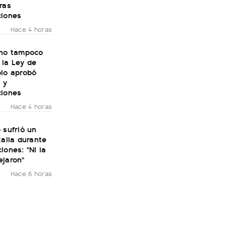
ras
ciones
Hace 4 horas
rno tampoco
 la Ley de
olo aprobó
 y
ciones
Hace 4 horas
 sufrió un
talia durante
iones: "Ni la
ejaron"
Hace 6 horas