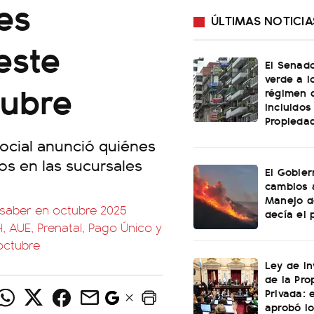
es
ÚLTIMAS NOTICIA
este
El Senado
verde a l
tubre
régimen 
incluidos
Propiedad
Social anunció quiénes
ios en las sucursales
El Gobier
cambios 
Manejo d
 saber en octubre 2025
decía el 
 AUE, Prenatal, Pago Único y
octubre
Ley de In
de la Pro
Privada: 
aprobó l