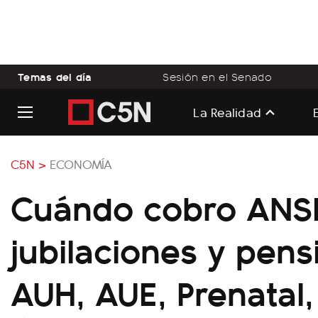
Temas del día
Sesión en el Senado
La Realidad
C5N >
ECONOMÍA
Cuándo cobro ANS
jubilaciones y pens
AUH, AUE, Prenatal