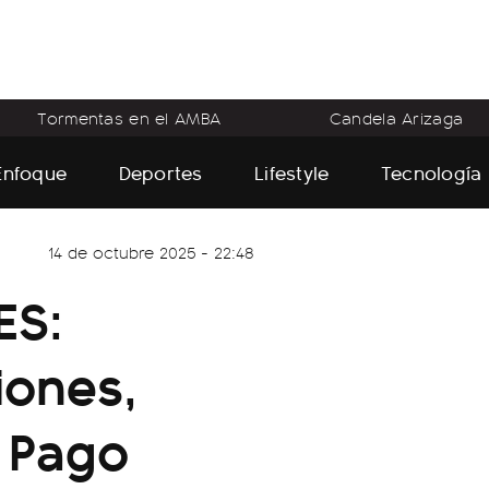
Tormentas en el AMBA
Candela Arizaga
Enfoque
Deportes
Lifestyle
Tecnología
14 de octubre 2025 - 22:48
ES:
iones,
, Pago