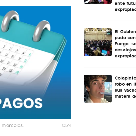
ante futu
expropia
El Gobie
pudo con
Fuego: s
desalojos
expropia
Colapinto
robo en I
sus vacac
matera d
 miércoles.
C5N