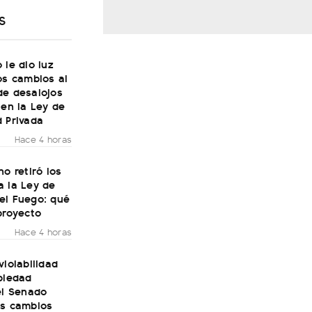
S
 le dio luz
os cambios al
de desalojos
 en la Ley de
 Privada
Hace 4 horas
no retiró los
a la Ley de
el Fuego: qué
proyecto
Hace 4 horas
violabilidad
piedad
el Senado
os cambios