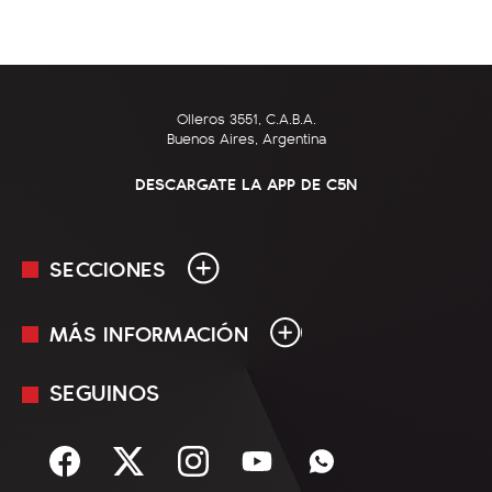
Olleros 3551, C.A.B.A.
Buenos Aires, Argentina
DESCARGATE LA APP DE C5N
SECCIONES
MÁS INFORMACIÓN
En Vivo
Minuto Uno
SEGUINOS
Mediakit
Política
Términos y condiciones
Sociedad
Rss