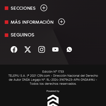
SECCIONES
MÁS INFORMACIÓN
En Vivo
Minuto Uno
SEGUINOS
Mediakit
Política
Términos y condiciones
Sociedad
Rss
Economía
Enfoque
Edición Nº 1733
C5N Autos
TELEPIU S.A. |© 2021 C5N.com - Dirección Nacional del Derecho
de Autor DNDA Legajo N°: RL-2024-31679423-APN-DNDA#MJ -
RatingCero
Todos los derechos reservados.
Deportes
Lifestyle