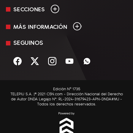
SECCIONES
MÁS INFORMACIÓN
En Vivo
Minuto Uno
SEGUINOS
Mediakit
Política
Términos y condiciones
Sociedad
Rss
Economía
Enfoque
Edición Nº 1735
C5N Autos
TELEPIU S.A. |© 2021 C5N.com - Dirección Nacional del Derecho
de Autor DNDA Legajo N°: RL-2024-31679423-APN-DNDA#MJ -
RatingCero
Todos los derechos reservados.
Deportes
Lifestyle