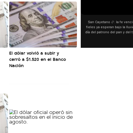
00:00
00:00
San Cayetano 📿: la fe venció al agua y los
“Prefer
fieles ya esperan bajo la lluvia ➡️ A horas del
¿Indirec
día del patrono del pan y del trabajo, miles de
"Te v
personas acampan en Liniers para agradecer
Calleje
y pedir. 🎙️ @bernardomagnago
encont
declara
El dólar volvió a subir y
del ca
"habla
cerró a $1.520 en el Banco
hago
Nación
espec
aunque 
esté i