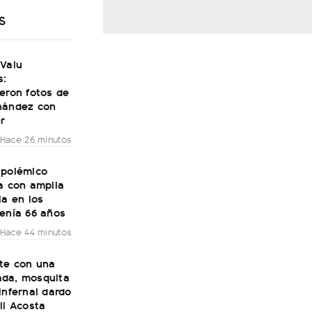
S
 Valu
s:
eron fotos de
nández con
r
Hace 26 minutos
 polémico
a con amplia
ia en los
tenía 66 años
Hace 44 minutos
ste con una
da, mosquita
infernal dardo
li Acosta