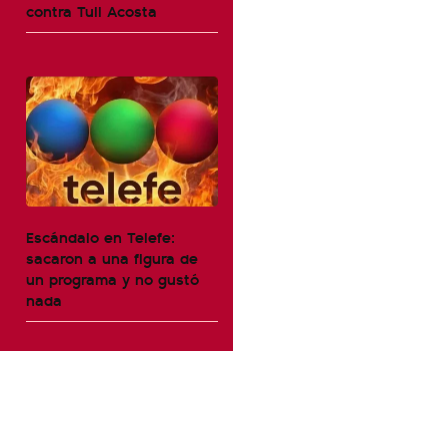
contra Tuli Acosta
Escándalo en Telefe:
sacaron a una figura de
un programa y no gustó
nada