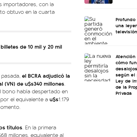
s importadores, con la
to obtuvo en la cuarta
Profundo 
una leye
televisió
illetes de 10 mil y 20 mil
Atención 
cómo fun
desalojo
según el
el BCRA adjudicó la
a pasada,
Ley de In
al (VN) de u$s340 millones
.
de la Pro
el bono había despertado en
Privada
u$s
 por el equivalente a
1.179
 momento.
s títulos
. En la primera
68 millones, equivalente al