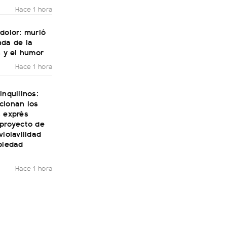
Hace 1 hora
dolor: murió
nda de la
n y el humor
Hace 1 hora
inquilinos:
cionan los
s exprés
 proyecto de
violavilidad
piedad
Hace 1 hora