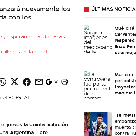
 lanzará nuevamente los
ÚLTIMAS NOTICIA
da con los
Qué dirá
Cervante
e y esperan señal de casas
reapareci
Enzo Fer
millones en la cuarta
otra muje
Murió un
periodist
trayector
medios: 
"Te meti
embaraza
l jueves la quinta licitación
muerta": 
 una Argentina Libre
contra Tu