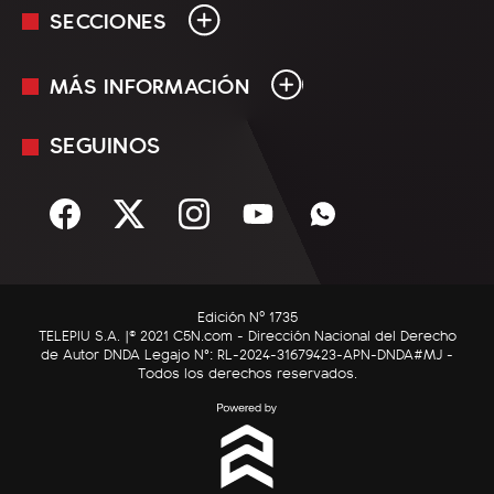
SECCIONES
MÁS INFORMACIÓN
En Vivo
Minuto Uno
SEGUINOS
Mediakit
Política
Términos y condiciones
Sociedad
Rss
Economía
Enfoque
Edición Nº 1735
C5N Autos
TELEPIU S.A. |© 2021 C5N.com - Dirección Nacional del Derecho
de Autor DNDA Legajo N°: RL-2024-31679423-APN-DNDA#MJ -
RatingCero
Todos los derechos reservados.
Deportes
Lifestyle
Astrología