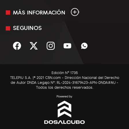
MÁS INFORMACIÓN
En Vivo
Minuto Uno
SEGUINOS
Mediakit
Política
Términos y condiciones
Sociedad
Rss
Economía
Enfoque
Edición Nº 1735
C5N Autos
TELEPIU S.A. |© 2021 C5N.com - Dirección Nacional del Derecho
de Autor DNDA Legajo N°: RL-2024-31679423-APN-DNDA#MJ -
RatingCero
Todos los derechos reservados.
Deportes
Lifestyle
Astrología
Tecnología