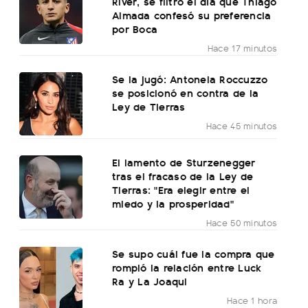
River, se filtró el día que Thiago
Almada confesó su preferencia
por Boca
Hace 17 minutos
Se la jugó: Antonela Roccuzzo
se posicionó en contra de la
Ley de Tierras
Hace 45 minutos
El lamento de Sturzenegger
tras el fracaso de la Ley de
Tierras: "Era elegir entre el
miedo y la prosperidad"
Hace 50 minutos
Se supo cuál fue la compra que
rompió la relación entre Luck
Ra y La Joaqui
Hace 1 hora