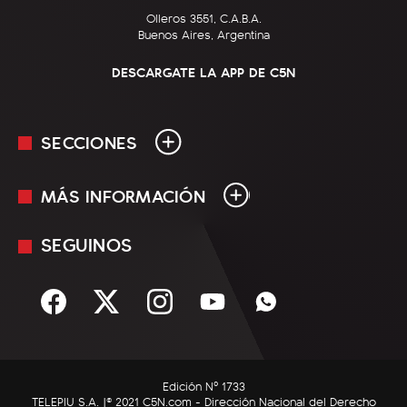
Olleros 3551, C.A.B.A.
Buenos Aires, Argentina
DESCARGATE LA APP DE C5N
SECCIONES
MÁS INFORMACIÓN
En Vivo
Minuto Uno
SEGUINOS
Mediakit
Política
Términos y condiciones
Sociedad
Rss
Economía
Enfoque
Edición Nº 1733
C5N Autos
TELEPIU S.A. |© 2021 C5N.com - Dirección Nacional del Derecho