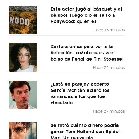
Este actor jugó al básquet y al
béisbol, luego dio el salto a
Hollywood: quién es
Hace 15 minutos
Cartera única para ver a la
Selección: cuánto cuesta el
bolso de Fendi de Tini Stoessel
Hace 24 minutos
¿Está en pareja? Roberto
García Moritán aclaró los
romances a los que fue
vinculado
Hace 27 minutos
Se filtró cuánto dinero podría
ganar Tom Holland con Spider-
Man: Un nuevo día