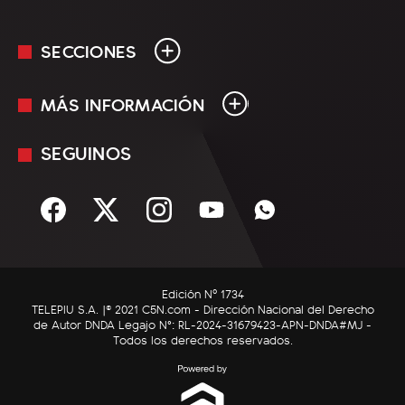
SECCIONES
MÁS INFORMACIÓN
En Vivo
Minuto Uno
SEGUINOS
Mediakit
Política
Términos y condiciones
Sociedad
Rss
Economía
Enfoque
Edición Nº 1734
C5N Autos
TELEPIU S.A. |© 2021 C5N.com - Dirección Nacional del Derecho
de Autor DNDA Legajo N°: RL-2024-31679423-APN-DNDA#MJ -
RatingCero
Todos los derechos reservados.
Deportes
Lifestyle