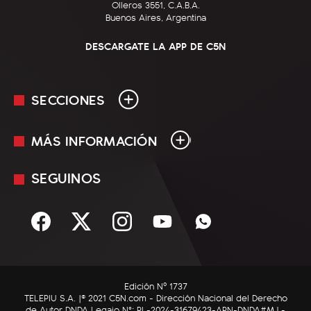
Olleros 3551, C.A.B.A.
Buenos Aires, Argentina
DESCARGATE LA APP DE C5N
SECCIONES
MÁS INFORMACIÓN
En Vivo
Minuto Uno
SEGUINOS
Mediakit
Política
Términos y condiciones
Sociedad
Rss
Economía
Enfoque
Edición Nº 1737
C5N Autos
TELEPIU S.A. |© 2021 C5N.com - Dirección Nacional del Derecho
de Autor DNDA Legajo N°: RL-2024-31679423-APN-DNDA#MJ -