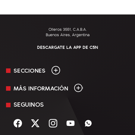
Olleros 3551, C.A.B.A.
Buenos Aires, Argentina
DESCARGATE LA APP DE C5N
SECCIONES
MÁS INFORMACIÓN
En Vivo
Minuto Uno
SEGUINOS
Mediakit
Política
Términos y condiciones
Sociedad
Rss
Economía