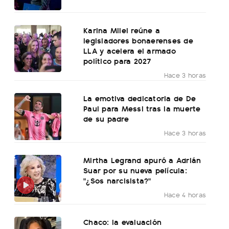
Karina Milei reúne a
legisladores bonaerenses de
LLA y acelera el armado
político para 2027
Hace 3 horas
La emotiva dedicatoria de De
Paul para Messi tras la muerte
de su padre
Hace 3 horas
Mirtha Legrand apuró a Adrián
Suar por su nueva película:
"¿Sos narcisista?"
Hace 4 horas
Chaco: la evaluación