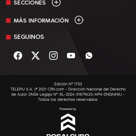
SECCIONES
MÁS INFORMACIÓN
En Vivo
Minuto Uno
SEGUINOS
Mediakit
Política
Términos y condiciones
Sociedad
Rss
Economía
Enfoque
Edición Nº 1733
C5N Autos
TELEPIU S.A. |© 2021 C5N.com - Dirección Nacional del Derecho
de Autor DNDA Legajo N°: RL-2024-31679423-APN-DNDA#MJ -
RatingCero
Todos los derechos reservados.
Deportes
Lifestyle
Astrología