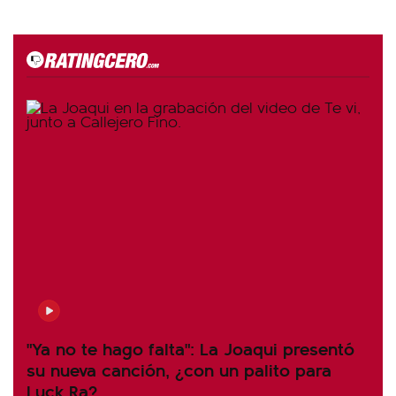
"Ya no te hago falta": La Joaqui presentó
su nueva canción, ¿con un palito para
Luck Ra?