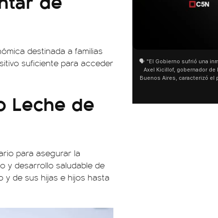
ntar de
01:05
ómica destinada a familias
itivo suficiente para acceder
🗣️ "El Gobierno sufrió una inm
Axel Kicillof, gobernador de 
Buenos Aires, caracterizó el
de Inviolabilidad de la Pro
o Leche de
como "una lista sábana con 
y destacó "la movilización p
declaración fue desde el sa
Cayetano, donde también ad
sociedad no solo sufre porqu
que también está end
rio para asegurar la
to y desarrollo saludable de
y de sus hijas e hijos hasta