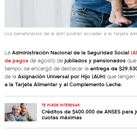
Los beneficiarios de la AUH podrán acceder a la Tarjeta Al
Administración Nacional de la Seguridad Social
(A
La
de pagos
jubilados y pensionados
de agosto de
que
entrega de $29.530
tiempo, se encargó de destacar la
Asignación Universal por Hijo (AUH)
de la
que tengan
a la Tarjeta Alimentar y al Complemento Leche.
TE PUEDE INTERESAR:
Créditos de $400.000 de ANSES para ju
cuotas máximas