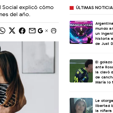
d Social explicó cómo
ÚLTIMAS NOTICIA
mes del año.
Argentin
mundo an
un ingeni
historia 
de Just 
El golazo
ante Rosa
la clavó 
de canch
María lo f
Le otorga
libertad 
la niñera