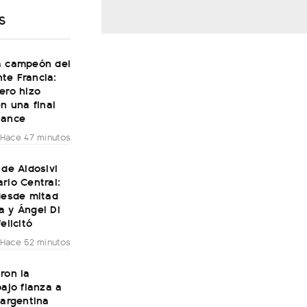
S
a campeón del
te Francia:
ero hizo
en una final
Dance
Hace 47 minutos
 de Aldosivi
rio Central:
desde mitad
a y Ángel Di
elicitó
Hace 52 minutos
ron la
bajo fianza a
 argentina