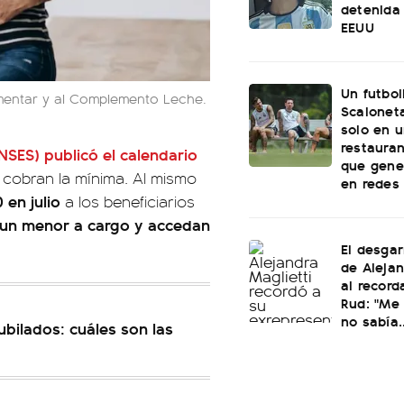
detenida 
EEUU
Un futbol
imentar y al Complemento Leche.
Scaloneta
solo en u
restauran
NSES) publicó el calendario
que gene
 cobran la mínima. Al mismo
en redes
 en julio
a los beneficiarios
un menor a cargo y accedan
El desgar
de Alejan
al record
Rud: "Me 
no sabía..
bilados: cuáles son las