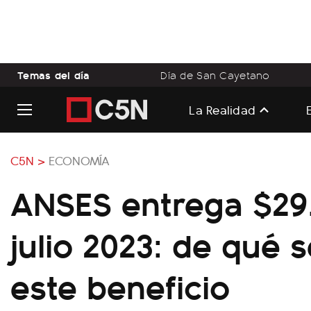
Temas del día
Día de San Cayetano
La Realidad
C5N >
ECONOMÍA
ANSES entrega $29
julio 2023: de qué s
este beneficio