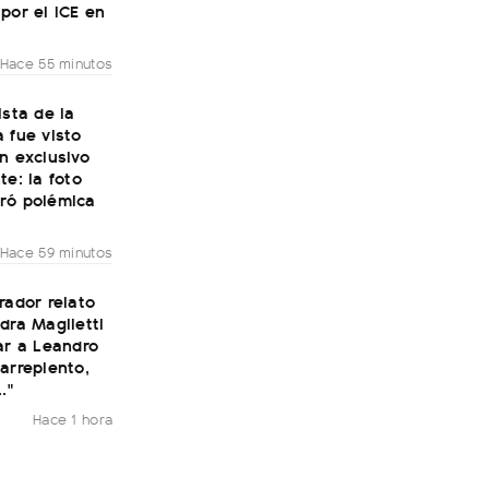
por el ICE en
Hace 55 minutos
ista de la
 fue visto
n exclusivo
te: la foto
ró polémica
Hace 59 minutos
rador relato
dra Maglietti
ar a Leandro
arrepiento,
."
Hace 1 hora