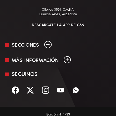
Olleros 3551, C.A.B.A.
Buenos Aires, Argentina
DESCARGATE LA APP DE C5N
SECCIONES
MÁS INFORMACIÓN
En Vivo
Minuto Uno
SEGUINOS
Mediakit
Política
Términos y condiciones
Sociedad
Rss
Economía
Enfoque
Edición Nº 1733