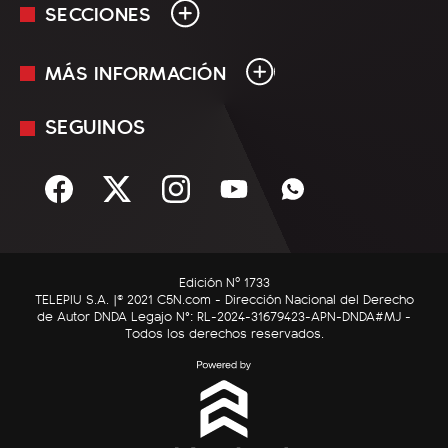
SECCIONES
MÁS INFORMACIÓN
En Vivo
Minuto Uno
SEGUINOS
Mediakit
Política
Términos y condiciones
Sociedad
Rss
Economía
Enfoque
Edición Nº 1733
C5N Autos
TELEPIU S.A. |© 2021 C5N.com - Dirección Nacional del Derecho
de Autor DNDA Legajo N°: RL-2024-31679423-APN-DNDA#MJ -
RatingCero
Todos los derechos reservados.
Deportes
Lifestyle
Astrología