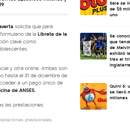
Sale se l
19
de $5 mi
uno
averta
solicita que para
Libreta de la
formulario de la
Se conoci
ción clave como
que tend
de Malvi
dolescentes.
exhibió l
tras el t
Inglaterr
cial y otra online. Ambas son
po hasta el 31 de diciembre de
 acceder a un pago único de
Quini 6: 
icina de ANSES.
se llevó
millones
restaciones previsionales.