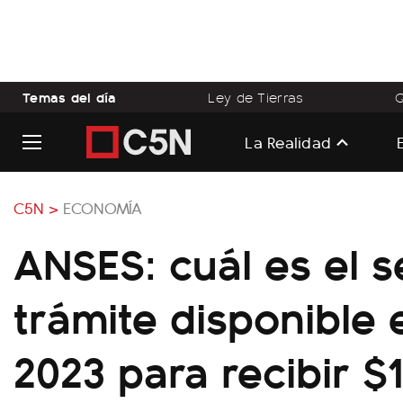
Temas del día
Ley de Tierras
Q
La Realidad
C5N >
ECONOMÍA
ANSES: cuál es el s
trámite disponible e
2023 para recibir $