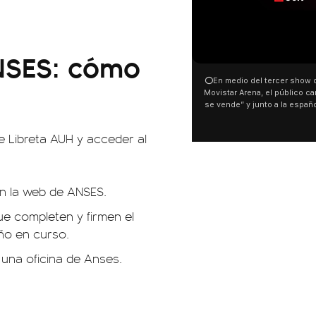
00:00
00:32
ANSES: cómo
⭕En medio del tercer show de Rosalia en el
Con una proyección frente a
Movistar Arena, el público cantó “la patria no
distintas organizaciones y 
se vende” y junto a la española. El momento
manifestaron su rechazo al 
ocurrió a dos días de la votación de la Ley de
busca modificar la Ley de Tier
Tierras.
pudo ver cómo convocaron a 
e Libreta AUH y acceder al
este 6 de agosto con una pr
luces en el Congreso que mo
Malvinas y las inscripciones: 
son argentinas. Los desaparec
en la web de ANSES.
El resto del territorio, también”.
ue completen y firmen el
año en curso.
 una oficina de Anses.