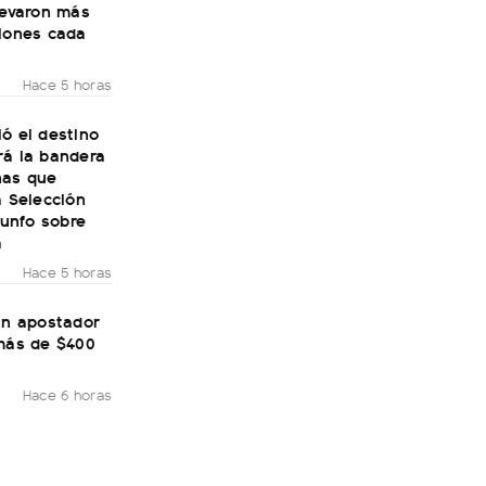
levaron más
llones cada
Hace 5 horas
ó el destino
rá la bandera
nas que
a Selección
riunfo sobre
a
Hace 5 horas
un apostador
 más de $400
Hace 6 horas