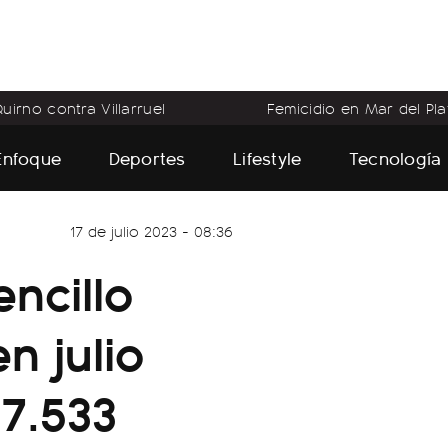
uirno contra Villarruel
Femicidio en Mar del Pla
Enfoque
Deportes
Lifestyle
Tecnología
17 de julio 2023 - 08:36
encillo
n julio
17.533