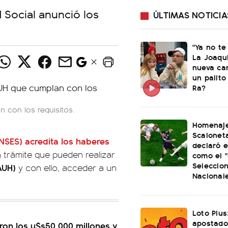
 Social anunció los
ÚLTIMAS NOTICIA
"Ya no te
La Joaqu
nueva ca
un palito
Ra?
n con los requisitos.
Homenaje
Scaloneta
NSES)
acredita los haberes
declaró el
n trámite que pueden realizar
como el "
Seleccio
(AUH)
y con ello, acceder a un
Nacional
Loto Plus
apostado
ron los u$s50.000 millones y