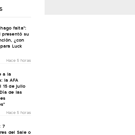
S
 hago falta":
i presentó su
nción, ¿con
 para Luck
Hace 5 horas
 a la
: la AFA
 15 de julio
Día de las
nes
es"
Hace 5 horas
: 7
res del Sale o