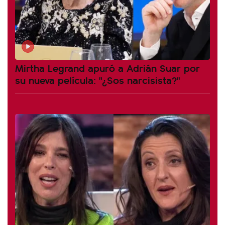
Mirtha Legrand apuró a Adrián Suar por
su nueva película: "¿Sos narcisista?"