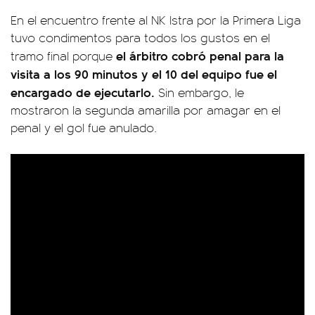
En el encuentro frente al NK Istra por la Primera Liga
tuvo condimentos para todos los gustos en el
el árbitro cobró penal para la
tramo final porque
visita a los 90 minutos y el 10 del equipo fue el
encargado de ejecutarlo.
Sin embargo, le
mostraron la segunda amarilla por amagar en el
penal y el gol fue anulado.