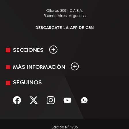
Olleros 3551, C.A.B.A.
Buenos Aires, Argentina
DESCARGATE LA APP DE C5N
SECCIONES
MÁS INFORMACIÓN
En Vivo
Minuto Uno
SEGUINOS
Mediakit
Política
Términos y condiciones
Sociedad
Rss
Economía
Enfoque
Edición Nº 1736