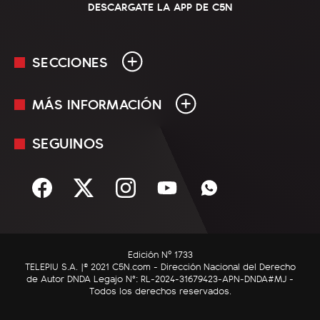
DESCARGATE LA APP DE C5N
SECCIONES
MÁS INFORMACIÓN
En Vivo
Minuto Uno
SEGUINOS
Mediakit
Política
Términos y condiciones
Sociedad
Rss
Economía
Enfoque
Edición Nº 1733
C5N Autos
TELEPIU S.A. |© 2021 C5N.com - Dirección Nacional del Derecho
de Autor DNDA Legajo N°: RL-2024-31679423-APN-DNDA#MJ -
RatingCero
Todos los derechos reservados.
Deportes