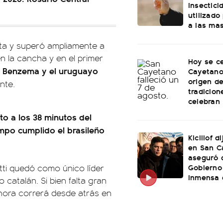
insectici
utilizado
a las ma
ota y superó ampliamente a
en la cancha y en el primer
Hoy se c
m Benzema y el uruguayo
Cayetano:
origen de
nte.
tradicion
celebran
to a los 38 minutos del
mpo cumplido el brasileño
Kicillof d
en San C
aseguró 
Gobierno
otti quedó como único líder
inmensa 
 catalán. Si bien falta gran
hora correrá desde atrás en