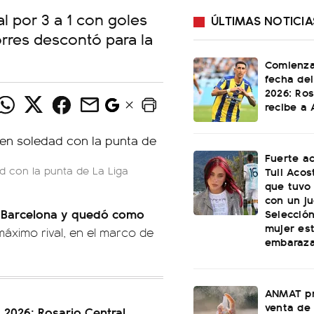
 por 3 a 1 con goles
ÚLTIMAS NOTICIA
rres descontó para la
Comienza
fecha del
2026: Ros
recibe a 
Fuerte a
d con la punta de La Liga
Tuli Acos
que tuvo
con un ju
a Barcelona y quedó como
Selecció
mujer es
áximo rival, en el marco de
embaraz
ANMAT pr
venta de
 2026: Rosario Central