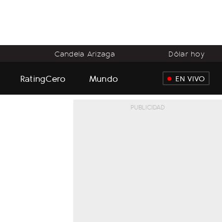
o
Candela Arizaga
Dólar hoy
RatingCero
Mundo
EN VIVO