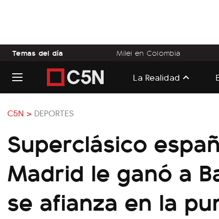
Temas del día
Milei en Colombia
La Realidad
C5N >
DEPORTES
Superclásico españ
Madrid le ganó a B
se afianza en la pu