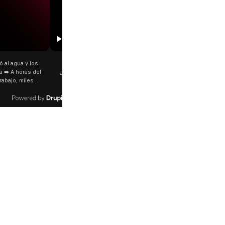
00:00
 joda y yo prefería tus mimos"
⭕ Tragedia en pleno partido Un futbolista de
ra Luck Ra? La Joaqui presentó
24 años perdió la vida tras ser alcanzado por
 nueva colaboración junto a
un rayo mientras disputaba un encuentro en
o, y las redes no tardaron en
el sur de Tailandia. El hecho ocurrió durante
militudes entre la letra y las
una tormenta eléctrica y quedó registrado
 que hizo tras su separación
por las cámaras. 📌 Otros nueve jugadores
e cordobés. 🗣️ Frases como
resultaron heridos y fueron trasladados a un
iomas distintos" y "ya no te
hospital.
" despertaron todo tipo de
ones entre sus seguidores,
tista no confirmó que el tema
ado en su expareja. ¿Vos qué
pensás? 🥺