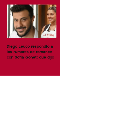
Diego Leuco respondió a
los rumores de romance
con Sofía Gonet: qué dijo