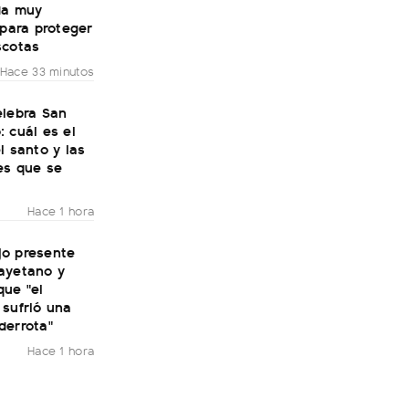
da muy
 para proteger
scotas
Hace 33 minutos
elebra San
 cuál es el
l santo y las
es que se
Hace 1 hora
ijo presente
ayetano y
que "el
 sufrió una
derrota"
Hace 1 hora