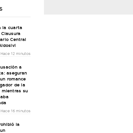
S
 la cuarta
 Clausura
ario Central
Aldosivi
Hace 12 minutos
cusación a
ta: aseguran
 un romance
gador de la
n mientras su
taba
ada
Hace 16 minutos
ohibió la
 un