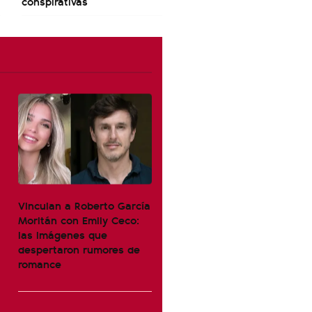
conspirativas
Vinculan a Roberto García
Moritán con Emily Ceco:
las imágenes que
despertaron rumores de
romance