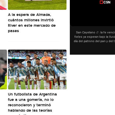
A la espera de Almada,
cuántos millones invirtió
00:00
00:00
a
River en este mercado de
pases
San Cayetano 📿: la fe venció al agua y los
“Preferís la
fieles ya esperan bajo la lluvia ➡️ A horas del
¿Indirecta pa
día del patrono del pan y del trabajo, miles de
"Te vi", su
personas acampan en Liniers para agradecer
Callejero Fin
y pedir. 🎙️ @bernardomagnago
encontrar si
declaraciones
del cantant
"hablamos id
hago falta
especulaci
aunque la ar
esté inspir
a
Un futbolista de Argentina
fue a una gomería, no lo
reconocieron y terminó
hablando de las teorías