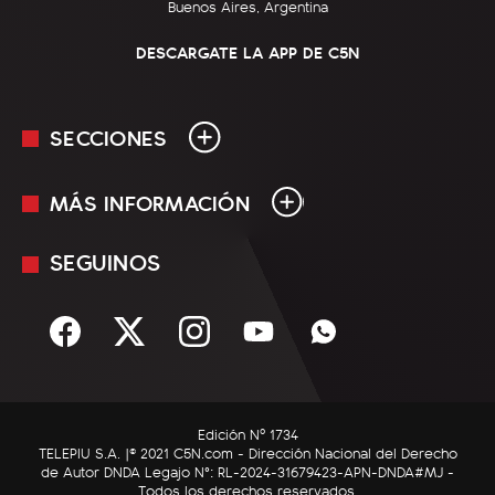
Buenos Aires, Argentina
DESCARGATE LA APP DE C5N
SECCIONES
MÁS INFORMACIÓN
En Vivo
Minuto Uno
SEGUINOS
Mediakit
Política
Términos y condiciones
Sociedad
Rss
Economía
Enfoque
Edición Nº 1734
C5N Autos
TELEPIU S.A. |© 2021 C5N.com - Dirección Nacional del Derecho
de Autor DNDA Legajo N°: RL-2024-31679423-APN-DNDA#MJ -
RatingCero
Todos los derechos reservados.