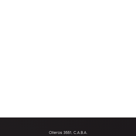
Olleros 3551, C.A.B.A.