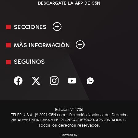
DESCARGATE LA APP DE C5N
SECCIONES
MÁS INFORMACIÓN
En Vivo
Minuto Uno
SEGUINOS
Mediakit
Política
Términos y condiciones
Sociedad
Rss
Economía
Enfoque
Edición Nº 1736
C5N Autos
TELEPIU S.A. |© 2021 C5N.com - Dirección Nacional del Derecho
de Autor DNDA Legajo N°: RL-2024-31679423-APN-DNDA#MJ -
RatingCero
Todos los derechos reservados.
Deportes