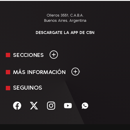
Olleros 3551, C.A.B.A.
Buenos Aires, Argentina
DESCARGATE LA APP DE C5N
SECCIONES
MÁS INFORMACIÓN
En Vivo
Minuto Uno
SEGUINOS
Mediakit
Política
Términos y condiciones
Sociedad
Rss
Economía
Enfoque