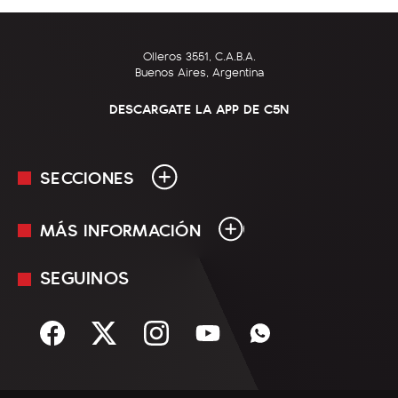
Olleros 3551, C.A.B.A.
Buenos Aires, Argentina
DESCARGATE LA APP DE C5N
SECCIONES
MÁS INFORMACIÓN
En Vivo
Minuto Uno
SEGUINOS
Mediakit
Política
Términos y condiciones
Sociedad
Rss
Economía
Enfoque