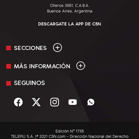
Olleros 3551, C.A.B.A.
Buenos Aires, Argentina
DESCARGATE LA APP DE C5N
SECCIONES
MÁS INFORMACIÓN
En Vivo
Minuto Uno
SEGUINOS
Mediakit
Política
Términos y condiciones
Sociedad
Rss
Economía
Enfoque
Edición Nº 1735
C5N Autos
TELEPIU S.A. |© 2021 C5N.com - Dirección Nacional del Derecho