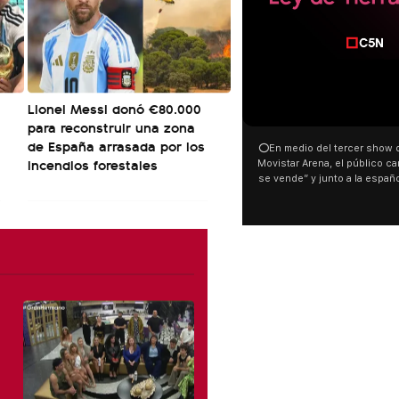
Lionel Messi donó €80.000
00:00
para reconstruir una zona
de España arrasada por los
⭕En medio del tercer show de R
incendios forestales
Movistar Arena, el público cantó 
se vende” y junto a la española
ocurrió a dos días de la votació
Tierras.