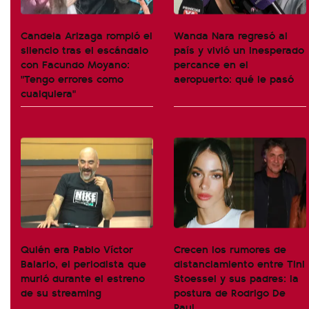
Candela Arizaga rompió el
Wanda Nara regresó al
silencio tras el escándalo
país y vivió un inesperado
con Facundo Moyano:
percance en el
"Tengo errores como
aeropuerto: qué le pasó
cualquiera"
Quién era Pablo Víctor
Crecen los rumores de
Balario, el periodista que
distanciamiento entre Tini
murió durante el estreno
Stoessel y sus padres: la
de su streaming
postura de Rodrigo De
Paul