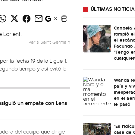
ÚLTIMAS NOTICIA
Candela 
rompió el
el escán
Paris Saint Germain
Facundo 
"Tengo e
cualquier
 por la fecha 19 de la Ligue 1,
egundo tiempo y así evitó la
Wanda Na
país y vi
inespera
en el aer
nsiguió un empate con Lens
le pasó
"Es ridícu
adora del equipo que dirige
casa de 