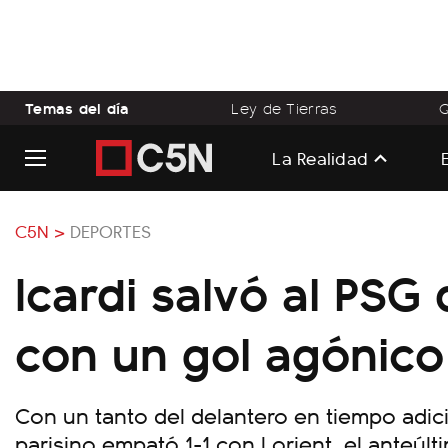
Temas del día
Ley de Tierras
Q
La Realidad
C5N >
DEPORTES
Icardi salvó al PSG
con un gol agónico
Con un tanto del delantero en tiempo adici
parisino empató 1-1 con Lorient, el anteúlt