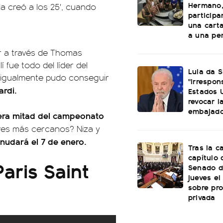
Hermano,
la creó a los 25', cuando
particip
una cart
a una per
or a través de Thomas
í fue todo del líder del
Lula da S
o igualmente pudo conseguir
"irrespon
rdi.
Estados 
revocar l
embajado
mera mitad del campeonato
res más cercanos? Niza y
anudará el 7 de enero.
Tras la c
capítulo d
aris Saint
Senado d
jueves el
sobre pr
privada