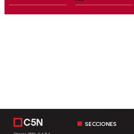
SECCIONES
Olleros 3551, C.A.B.A.