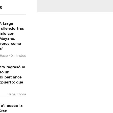
S
Arizaga
 silencio tras
dalo con
Moyano:
rrores como
a"
Hace 40 minutos
ra regresó al
vió un
do percance
opuerto: qué
Hace 1 hora
lo": desde la
Gran