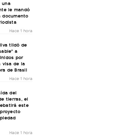
 una
ante le mandó
a documento
iodista
Hace 1 hora
ilva tildó de
sable" a
Unidos por
a visa de la
ra de Brasil
Hace 1 hora
aída del
e tierras, el
ebatirá este
 proyecto
opiedad
Hace 1 hora