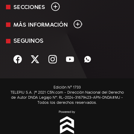
SECCIONES
MÁS INFORMACIÓN
En Vivo
Minuto Uno
SEGUINOS
Mediakit
Política
Términos y condiciones
Sociedad
Rss
Economía
Enfoque
Edición Nº 1733
C5N Autos
TELEPIU S.A. |© 2021 C5N.com - Dirección Nacional del Derecho
de Autor DNDA Legajo N°: RL-2024-31679423-APN-DNDA#MJ -
RatingCero
Todos los derechos reservados.
Deportes
Lifestyle
Astrología