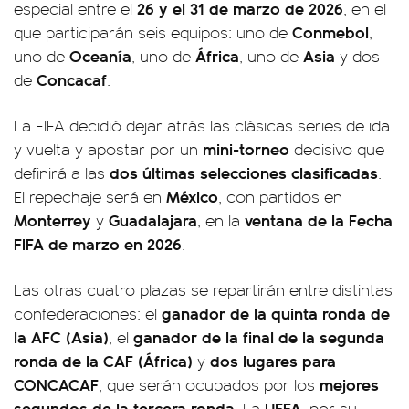
26 y el 31 de marzo de 2026
especial entre el
, en el
Conmebol
que participarán seis equipos: uno de
,
Oceanía
África
Asia
uno de
, uno de
, uno de
y dos
Concacaf
de
.
La FIFA decidió dejar atrás las clásicas series de ida
mini-torneo
y vuelta y apostar por un
decisivo que
dos últimas selecciones clasificadas
definirá a las
.
México
El repechaje será en
, con partidos en
Monterrey
Guadalajara
ventana de la Fecha
y
, en la
FIFA de marzo en 2026
.
Las otras cuatro plazas se repartirán entre distintas
ganador de la quinta ronda de
confederaciones: el
la AFC (Asia)
ganador de la final de la segunda
, el
ronda de la CAF (África)
dos lugares para
y
CONCACAF
mejores
, que serán ocupados por los
segundos de la tercera ronda
UEFA
. La
, por su