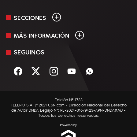
SECCIONES
MÁS INFORMACIÓN
En Vivo
Minuto Uno
SEGUINOS
Mediakit
Política
Términos y condiciones
Sociedad
Rss
Economía
Enfoque
Edición Nº 1733
C5N Autos
TELEPIU S.A. |© 2021 C5N.com - Dirección Nacional del Derecho
de Autor DNDA Legajo N°: RL-2024-31679423-APN-DNDA#MJ -
RatingCero
Todos los derechos reservados.
Deportes
Lifestyle