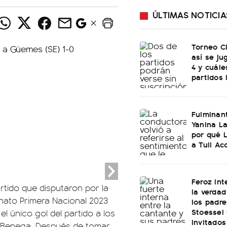
ÚLTIMAS NOTICIA
Torneo C
así se ju
4 y cuále
partidos 
Fulminan
Yanina La
por qué 
a Tuli Ac
Feroz int
rtido que disputaron por la
la verdad
nato Primera Nacional 2023
los padre
Stoessel 
el único gol del partido a los
invitados
n Benega. Después de tomar