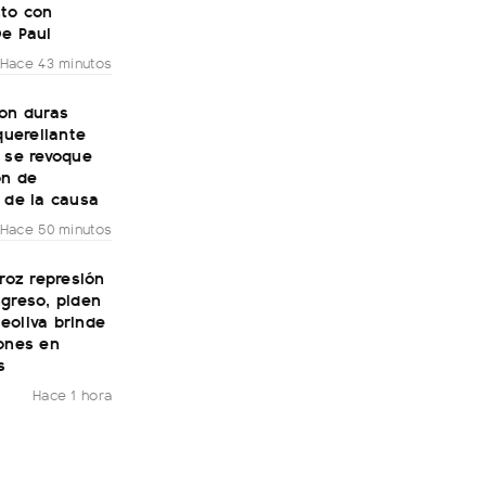
to con
De Paul
Hace 43 minutos
con duras
 querellante
 se revoque
ón de
 de la causa
Hace 50 minutos
eroz represión
greso, piden
eoliva brinde
iones en
s
Hace 1 hora