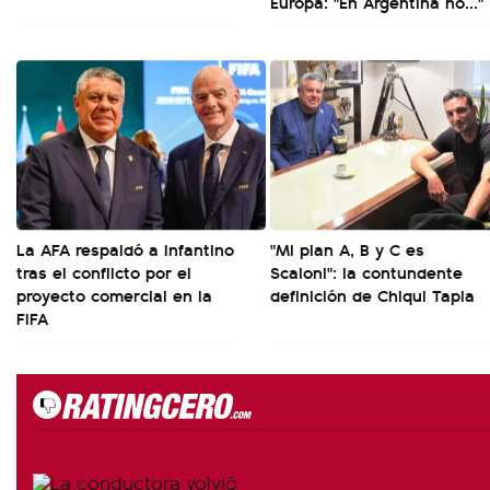
Europa: "En Argentina no..."
La AFA respaldó a Infantino
"Mi plan A, B y C es
tras el conflicto por el
Scaloni": la contundente
proyecto comercial en la
definición de Chiqui Tapia
FIFA