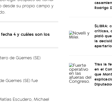
casamien
rco desde su propio campo y
Rodrigo 
do.
$LIBRA: 
críticas,
 fecha 4 y cuáles son los
pidió que
la decisi
apartarlo
ntero de Güemes (SE)
Tras la f
en el Con
que Mont
explicac
 de Güemes (SE) fue
Diputado
Matías Escudero, Michael