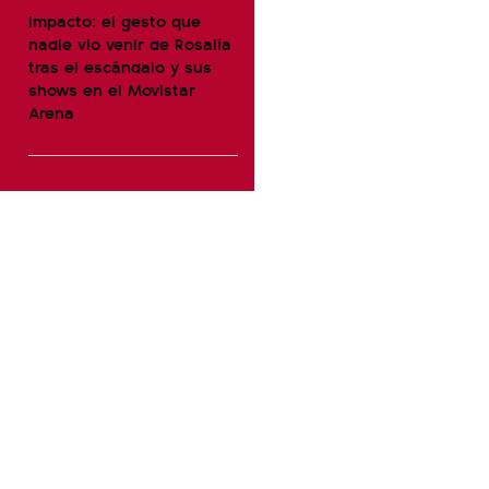
Impacto: el gesto que
nadie vio venir de Rosalía
tras el escándalo y sus
shows en el Movistar
Arena