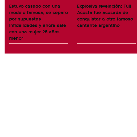
Estuvo casado con una
Explosiva revelación: Tuli
modelo famosa, se separó
Acosta fue acusada de
por supuestas
conquistar a otro famoso
infidelidades y ahora sale
cantante argentino
con una mujer 25 años
menor