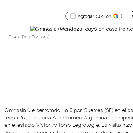
Agregar C5N en
BsAs (DataFactory)
Gimnasia fue derrotado 1 a 0 por Güemes (SE) en el pa
fecha 26 de la zona A del torneo Argentina - Campeo
en el estadio Víctor Antonio Legrotaglie. La visita hizo 
35 minutos del primer tiempo, por medio de Sebastiá