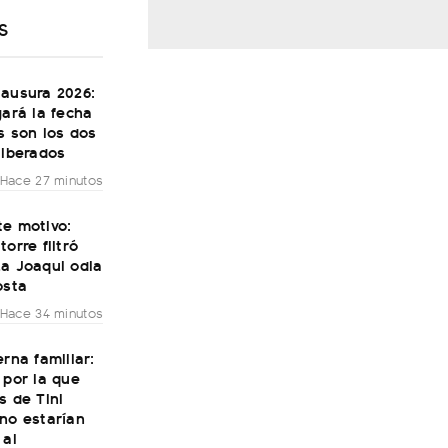
S
lausura 2026:
gará la fecha
s son los dos
liberados
Hace 27 minutos
te motivo:
torre filtró
La Joaqui odia
osta
Hace 34 minutos
erna familiar:
 por la que
s de Tini
no estarían
 al