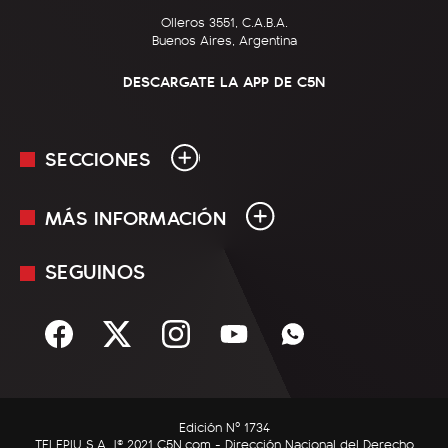
Olleros 3551, C.A.B.A.
Buenos Aires, Argentina
DESCARGATE LA APP DE C5N
SECCIONES
MÁS INFORMACIÓN
En Vivo
Minuto Uno
SEGUINOS
Mediakit
Política
Términos y condiciones
Sociedad
Rss
Economía
Enfoque
Edición Nº 1734
C5N Autos
TELEPIU S.A. |© 2021 C5N.com - Dirección Nacional del Derecho