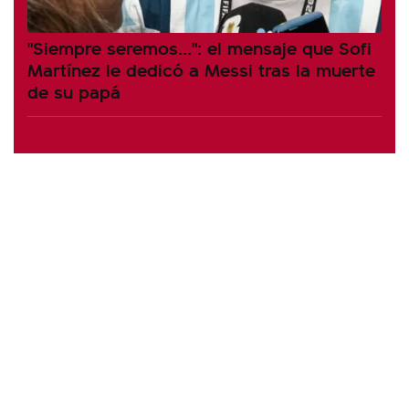
"Siempre seremos...": el mensaje que Sofi
Martínez le dedicó a Messi tras la muerte
de su papá