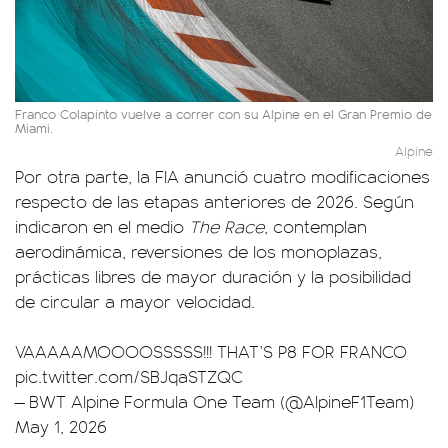
Franco Colapinto vuelve a correr con su Alpine en el Gran Premio de
Miami.
Alpine
Por otra parte, la FIA anunció cuatro modificaciones
respecto de las etapas anteriores de 2026. Según
indicaron en el medio
The Race
, contemplan
aerodinámica, reversiones de los monoplazas,
prácticas libres de mayor duración y la posibilidad
de circular a mayor velocidad.
VAAAAAMOOOOSSSSS!!! THAT’S P8 FOR FRANCO
pic.twitter.com/SBJqaSTZQC
— BWT Alpine Formula One Team (@AlpineF1Team)
May 1, 2026