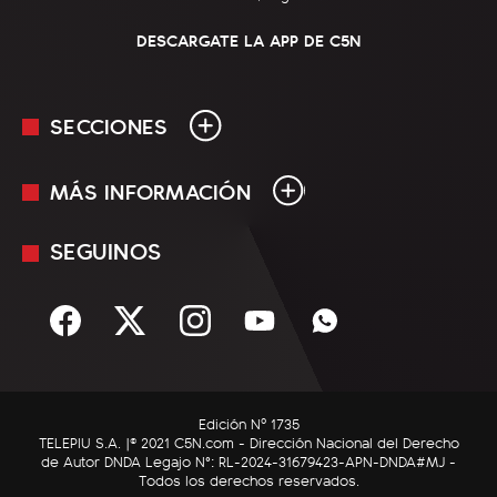
DESCARGATE LA APP DE C5N
SECCIONES
MÁS INFORMACIÓN
En Vivo
Minuto Uno
SEGUINOS
Mediakit
Política
Términos y condiciones
Sociedad
Rss
Economía
Enfoque
Edición Nº 1735
C5N Autos
TELEPIU S.A. |© 2021 C5N.com - Dirección Nacional del Derecho
de Autor DNDA Legajo N°: RL-2024-31679423-APN-DNDA#MJ -
RatingCero
Todos los derechos reservados.