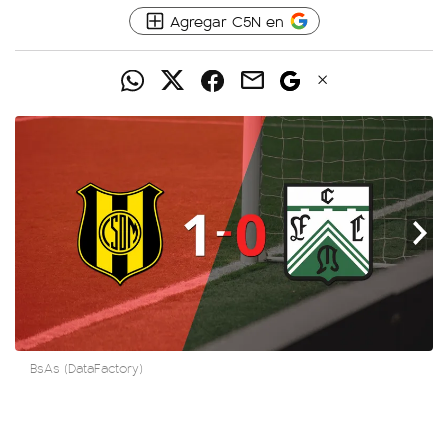
Agregar C5N en
BsAs (DataFactory)