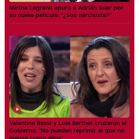
Mirtha Legrand apuró a Adrián Suar por
su nueva película: "¿Sos narcisista?"
Valentina Bassi y Lola Berthet cruzaron al
Gobierno: "No pueden reprimir al que no
piensa como ellos"