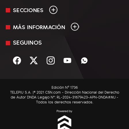
SECCIONES
MÁS INFORMACIÓN
En Vivo
Minuto Uno
SEGUINOS
Mediakit
Política
Términos y condiciones
Sociedad
Rss
Economía
Enfoque
Edición Nº 1736
C5N Autos
TELEPIU S.A. |© 2021 C5N.com - Dirección Nacional del Derecho
de Autor DNDA Legajo N°: RL-2024-31679423-APN-DNDA#MJ -
RatingCero
Todos los derechos reservados.
Deportes
Lifestyle