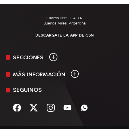
Olleros 3551, C.A.B.A.
Buenos Aires, Argentina
DESCARGATE LA APP DE C5N
SECCIONES
MÁS INFORMACIÓN
En Vivo
Minuto Uno
SEGUINOS
Mediakit
Política
Términos y condiciones
Sociedad
Rss
Economía
Enfoque