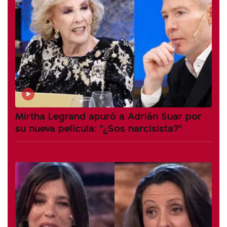
Mirtha Legrand apuró a Adrián Suar por
su nueva película: "¿Sos narcisista?"