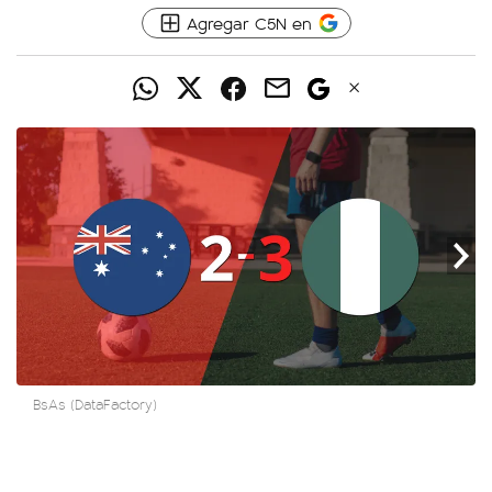
Agregar C5N en
BsAs (DataFactory)