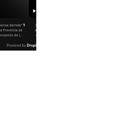
00:29
etano: Jorge García Cuerva juntó a
Rosalía salió a saludar a los fanáticos 
 peregrinos en Liniers El arzobispo
plena Avenida Juan B. Justo Fue luego d
os Aires destacó la fortaleza de la
último show en el Movistar Arena. La
d de peregrinos que acampó bajo el
cantante española bajó del auto que l
oportó las bajas temperaturas de los
trasladaba y varios fanáticos, al darse c
días: "Son dificultades que pudieron
que era ella, corrieron a saludarla. 🎥
radas por la fe". @bernardomagnago
rosalia.arg