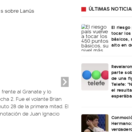
ÚLTIMAS NOTICIA
El riesgo
tocar los
básicos, 
alto en 
Revelaro
parte sob
de una fi
Telefe: "
el result
frente al Granate y lo
esperáb
cha 2. Fue el volante Brian
uto 28 de la primera mitad. El
anotación de Juan Ignacio
Conmoció
Hermano: 
verdader