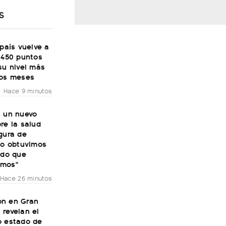
S
 país vuelve a
 450 puntos
su nivel más
dos meses
Hace 9 minutos
n un nuevo
re la salud
gura de
No obtuvimos
ado que
amos"
Hace 26 minutos
n en Gran
revelan el
o estado de