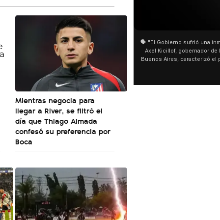
01:05
01:29
🗣️ "El Gobierno sufrió una inmensa derrota" 🎙️
San Cay
Axel Kicillof, gobernador de la Provincia de
miles de
Buenos Aires, caracterizó el proyecto de Ley
de Buen
de Inviolabilidad de la Propiedad Privada
multitu
como "una lista sábana con temas nefastos"
agua y s
y destacó "la movilización popular". 📌 La
últimos 
declaración fue desde el santuario de San
ser supe
Mientras negocia para
Cayetano, donde también advirtió que "la
llegar a River, se filtró el
sociedad no solo sufre porque no llega sino
que también está endeudada".
día que Thiago Almada
confesó su preferencia por
Boca