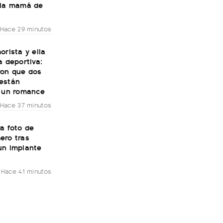
 la mamá de
Hace 29 minutos
orista y ella
a deportiva:
ron que dos
están
o un romance
Hace 37 minutos
a foto de
ero tras
un implante
Hace 41 minutos