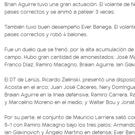
Brian Aguirre tuvo una gran actuación. El volante de Ne
pases correctos y se animó a patear 3 veces.
También tuvo buen desempeño Ever Banega. El volante
pases correctos y robó 4 balones.
Fue un duelo que se frenó, por la alta acumulación de 
campo. Hubo gran cantidad de amonestados: José Mar
Franco Díaz, Ramiro Macagno, Braian Aguirre, Ian Glav
El DT de Lanús, Ricardo Zielinski, presentó una dispos
Acosta en el arco; Juan José Cáceres, Nery Domíngue
Braian Aguirre en la línea defensiva; Ramiro Carrera, Ra
y Marcelino Moreno en el medio; y Walter Bou y Jonat
Por su parte, el conjunto de Mauricio Larriera salió co
5-1 con Ramiro Macagno bajo los tres palos; Armando
Ian Glavinovich y Ángelo Martino en defensa; Ever Ba