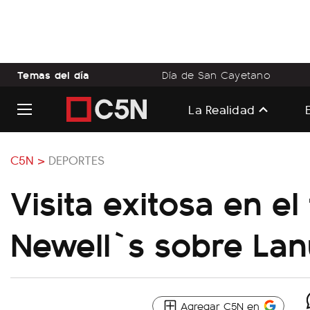
Temas del día
Día de San Cayetano
La Realidad
C5N >
DEPORTES
Visita exitosa en el
Newell`s sobre Lan
Agregar C5N en