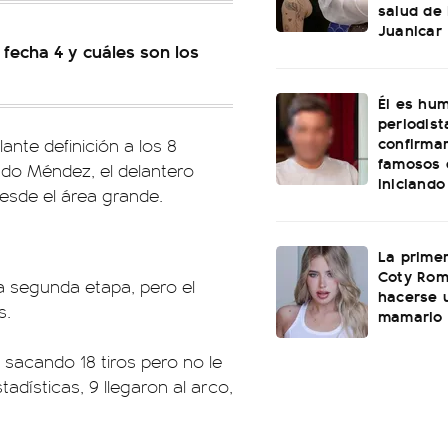
salud de
Juanicar
 fecha 4 y cuáles son los
Él es hum
periodist
confirma
ante definición a los 8
famosos 
do Méndez, el delantero
iniciand
desde el área grande.
La primer
Coty Rom
a segunda etapa, pero el
hacerse 
s.
mamario
 sacando 18 tiros pero no le
adísticas, 9 llegaron al arco,