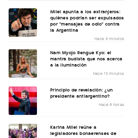
Milei apunta a los extranjeros:
quiénes podrían ser expulsados
por "mensajes de odio" contra
la Argentina
Hace 6 minutos
Nam Myojo Rengue Kyo: el
mantra budista que nos acerca
a la iluminación
Hace 13 minutos
Principio de revelación: ¿un
presidente antiargentino?
Hace 8 horas
Karina Milei reúne a
legisladores bonaerenses de