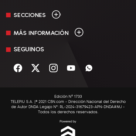
SECCIONES
MÁS INFORMACIÓN
En Vivo
Minuto Uno
SEGUINOS
Mediakit
Política
Términos y condiciones
Sociedad
Rss
Economía
Enfoque
Edición Nº 1733
C5N Autos
TELEPIU S.A. |© 2021 C5N.com - Dirección Nacional del Derecho
de Autor DNDA Legajo N°: RL-2024-31679423-APN-DNDA#MJ -
RatingCero
Todos los derechos reservados.
Deportes
Lifestyle