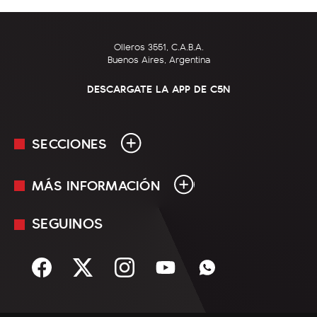
Olleros 3551, C.A.B.A.
Buenos Aires, Argentina
DESCARGATE LA APP DE C5N
SECCIONES
MÁS INFORMACIÓN
En Vivo
Minuto Uno
SEGUINOS
Mediakit
Política
Términos y condiciones
Sociedad
Rss
Economía
Enfoque