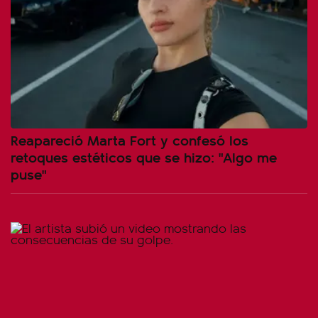
Reapareció Marta Fort y confesó los
retoques estéticos que se hizo: "Algo me
puse"