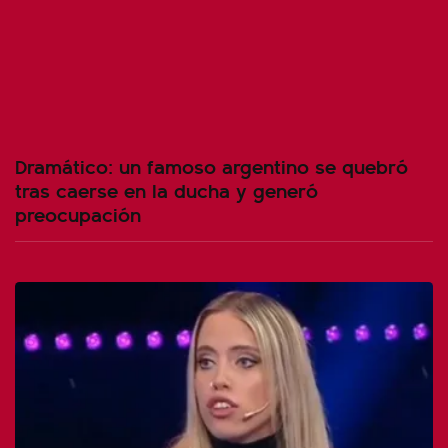
Dramático: un famoso argentino se quebró
tras caerse en la ducha y generó
preocupación