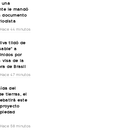
 una
ante le mandó
a documento
iodista
Hace 44 minutos
ilva tildó de
sable" a
Unidos por
a visa de la
ra de Brasil
Hace 47 minutos
aída del
e tierras, el
ebatirá este
 proyecto
opiedad
Hace 58 minutos