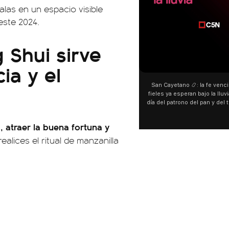
las en un espacio visible
este 2024.
 Shui sirve
00:00
00:00
ia y el
San Cayetano 📿: la fe venció al agua y los
“Preferís la joda y yo preferí
fieles ya esperan bajo la lluvia ➡️ A horas del
¿Indirecta para Luck Ra? La Jo
día del patrono del pan y del trabajo, miles de
"Te vi", su nueva colaboraci
personas acampan en Liniers para agradecer
Callejero Fino, y las redes no
y pedir. 🎙️ @bernardomagnago
encontrar similitudes entre la
a, atraer la buena fortuna y
declaraciones que hizo tras s
del cantante cordobés. 🗣️ 
ealices el ritual de manzanilla
"hablamos idiomas distintos"
hago falta" despertaron to
especulaciones entre sus s
aunque la artista no confirmó
esté inspirado en su exparej
pensás? 🥺