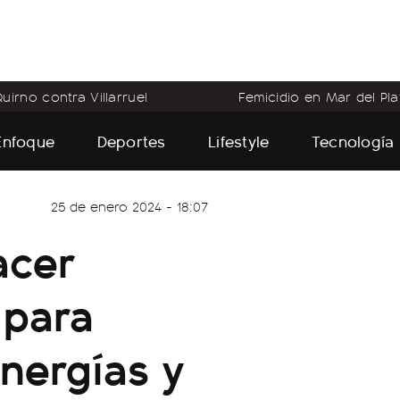
uirno contra Villarruel
Femicidio en Mar del Pla
Enfoque
Deportes
Lifestyle
Tecnología
25 de enero 2024 - 18:07
acer
 para
energías y