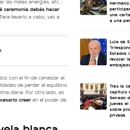
ar las malas energías, etc.,
Hermano,
particip
é ceremonia debés hacer
una cart
 Para llevarlo a cabo, vas a
a una per
Lula da S
"irrespon
o
Estados 
revocar l
embajado
os con el fin de canalizar el
lidades de perder el equilibrio
Tras la c
capítulo d
ina diaria. Por otro lado, es
Senado d
cesario creer
en el poder de
jueves el
sobre pr
privada
 vela blanca