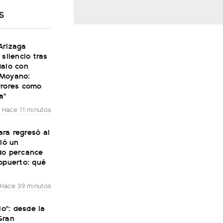
S
Arizaga
 silencio tras
dalo con
Moyano:
rrores como
a"
Hace 11 minutos
ra regresó al
vió un
do percance
opuerto: qué
Hace 39 minutos
lo": desde la
Gran