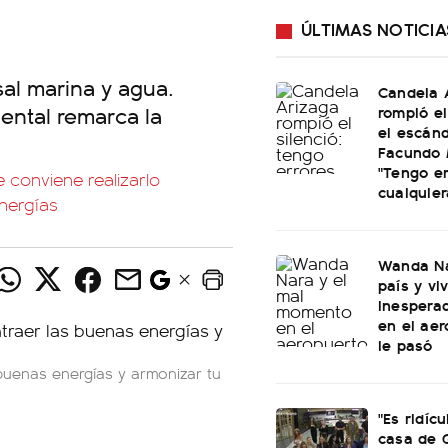
ÚLTIMAS NOTICIA
s
al marina y a
gua.
Candela 
iental remarca la
rompió el
el escán
Facundo 
"Tengo e
conviene realizarlo
cualquier
energías
Wanda Na
país y vi
inespera
en el aer
le pasó
buenas energías y armonizar tu
"Es ridícu
casa de 