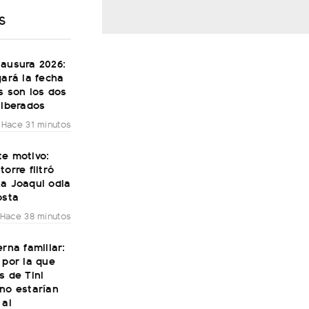
S
lausura 2026:
gará la fecha
s son los dos
liberados
Hace 31 minutos
te motivo:
torre filtró
La Joaqui odia
osta
Hace 38 minutos
erna familiar:
 por la que
s de Tini
no estarían
 al