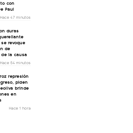
to con
De Paul
Hace 47 minutos
con duras
 querellante
 se revoque
ón de
 de la causa
Hace 54 minutos
eroz represión
greso, piden
eoliva brinde
iones en
s
Hace 1 hora