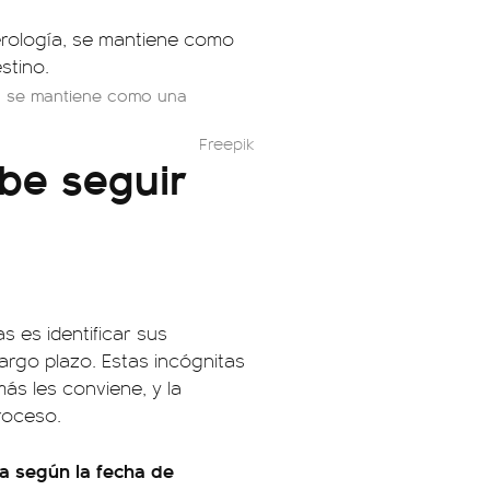
ía, se mantiene como una
Freepik
ebe seguir
s es identificar sus
largo plazo. Estas incógnitas
ás les conviene, y la
roceso.
da según la fecha de