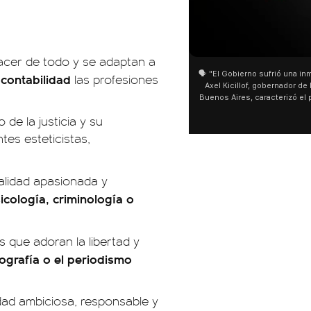
01:05
01:29
acer de todo y se adaptan a
🗣️ "El Gobierno sufrió una inmensa derrota" 🎙️
San Cay
 contabilidad
las profesiones
Axel Kicillof, gobernador de la Provincia de
miles de
Buenos Aires, caracterizó el proyecto de Ley
de Buen
de Inviolabilidad de la Propiedad Privada
multitu
 de la justicia y su
como "una lista sábana con temas nefastos"
agua y s
y destacó "la movilización popular". 📌 La
últimos 
tes esteticistas,
declaración fue desde el santuario de San
ser supe
Cayetano, donde también advirtió que "la
sociedad no solo sufre porque no llega sino
nalidad apasionada y
que también está endeudada".
icología, criminología o
s que adoran la libertad y
tografía o el periodismo
idad ambiciosa, responsable y