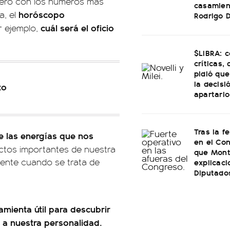
ero con los números más
casamien
horóscopo
a, el
Rodrigo 
cuál será el oficio
r ejemplo,
$LIBRA: 
críticas,
pidió que
la decisi
to
apartarlo
Tras la f
re las energías que nos
en el Con
ctos importantes de nuestra
que Mont
mente cuando se trata de
explicac
Diputado
amienta útil para descubrir
n a nuestra personalidad.