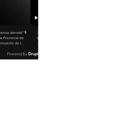
00:29
etano: Jorge García Cuerva juntó a
Rosalía salió a saludar a los fanáticos 
 peregrinos en Liniers El arzobispo
plena Avenida Juan B. Justo Fue luego d
os Aires destacó la fortaleza de la
último show en el Movistar Arena. La
d de peregrinos que acampó bajo el
cantante española bajó del auto que l
oportó las bajas temperaturas de los
trasladaba y varios fanáticos, al darse c
días: "Son dificultades que pudieron
que era ella, corrieron a saludarla. 🎥
radas por la fe". @bernardomagnago
rosalia.arg