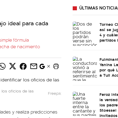
ÚLTIMAS NOTICIA
jo ideal para cada
Torneo C
así se ju
4 y cuále
simple fórmula
partidos 
fecha de nacimiento
Fulminan
Yanina La
por qué 
a Tuli Ac
 los oficios de las
Freepik
Feroz int
la verdad
los padre
Stoessel 
ades y realiza predicciones
invitados