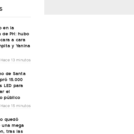
S
o en la
n de PH: hubo
cara a cara
pita y Yanina
Hace 13 minutos
no de Santa
pró 15.000
s LED para
ar el
o público
Hace 15 minutos
to quedó
e una mega
n, tras las