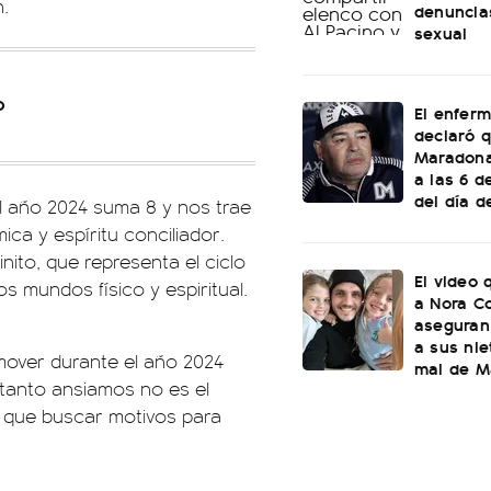
.
denuncia
sexual
o
El enfer
declaró 
Maradona
a las 6 
del día d
e el año 2024 suma 8 y nos trae
ca y espíritu conciliador.
nito, que representa el ciclo
El video 
los mundos físico y espiritual.
a Nora C
aseguran
a sus nie
mover durante el año 2024
mal de Ma
 tanto ansiamos no es el
os que buscar motivos para