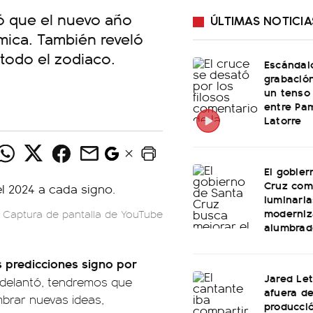
ó que el nuevo año
ÚLTIMAS NOTICIA
smica. También reveló
 todo el zodiaco.
Escándal
grabació
un tenso 
entre Pam
Latorre
El gobier
Cruz com
luminaria
moderniz
Captura de pantalla de YouTube
alumbrad
 predicciones signo por
Jared Le
adelantó, tendremos que
afuera d
mbrar nuevas ideas,
producció