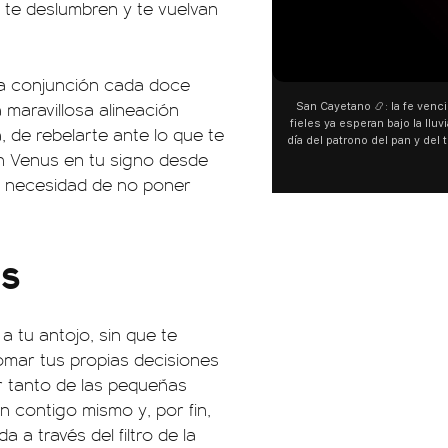
s, te deslumbren y te vuelvan
na conjunción cada doce
a maravillosa alineación
San Cayetano 📿: la fe venci
fieles ya esperan bajo la lluvi
á, de rebelarte ante lo que te
día del patrono del pan y del 
n Venus en tu signo desde
personas acampan en Liniers
y pedir. 🎙️ @bernard
 la necesidad de no poner
is
a tu antojo, sin que te
omar tus propias decisiones
ar tanto de las pequeñas
n contigo mismo y, por fin,
 a través del filtro de la