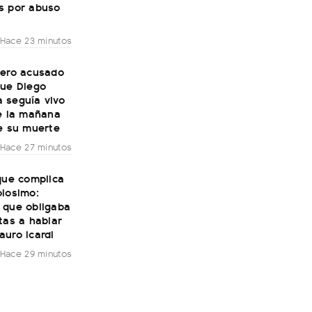
s por abuso
Hace 23 minutos
mero acusado
que Diego
 seguía vivo
de la mañana
e su muerte
Hace 27 minutos
que complica
olosimo:
 que obligaba
tas a hablar
uro Icardi
Hace 29 minutos