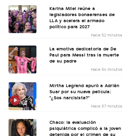
Karina Milei reúne a
legisladores bonaerenses de
LLA y acelera el armado
político para 2027
Hace 52 minutos
La emotiva dedicatoria de De
Paul para Messi tras la muerte
de su padre
Hace 54 minutos
Mirtha Legrand apuró a Adrián
Suar por su nueva película:
"¿Sos narcisista?"
Hace 57 minutos
Chaco: la evaluación
psiquiátrica complicó a la joven
detenida por el crimen de su