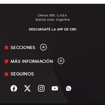
Olleros 3551, C.A.B.A.
Buenos Aires, Argentina
DESCARGATE LA APP DE C5N
SECCIONES
MÁS INFORMACIÓN
En Vivo
Minuto Uno
SEGUINOS
Mediakit
Política
Términos y condiciones
Sociedad
Rss
Economía
Enfoque