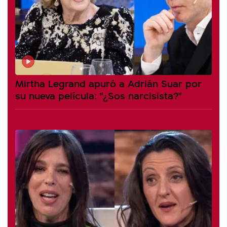
Mirtha Legrand apuró a Adrián Suar por
su nueva película: "¿Sos narcisista?"