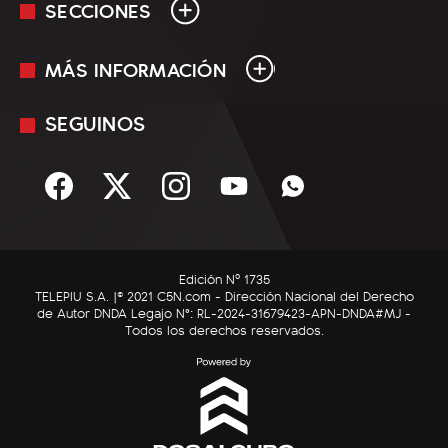
SECCIONES
MÁS INFORMACIÓN
En Vivo
Minuto Uno
SEGUINOS
Mediakit
Política
Términos y condiciones
Sociedad
Rss
Economía
Enfoque
Edición Nº 1735
C5N Autos
TELEPIU S.A. |© 2021 C5N.com - Dirección Nacional del Derecho
de Autor DNDA Legajo N°: RL-2024-31679423-APN-DNDA#MJ -
RatingCero
Todos los derechos reservados.
Deportes
Lifestyle
Astrología